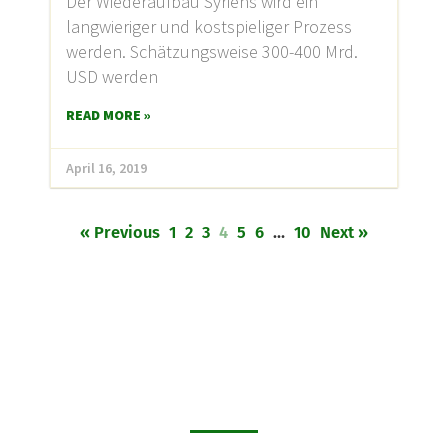
Der Wiederaufbau Syriens wird ein
langwieriger und kostspieliger Prozess
werden. Schätzungsweise 300-400 Mrd.
USD werden
READ MORE »
April 16, 2019
« Previous
1
2
3
4
5
6
…
10
Next »