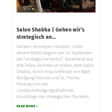
Salon Shabka | Gehen wir’s
strategisch an…
Denken. Vernetzen. Handeln. Unter
diesem Motto begann am 19. September
der “strategische Herbst”. Bestehend aus
drei Teilen, konnten im ersten, dem Salon
Shabka, durch Impulsreferate von Bgdr
Wolfgang Peischel und Dr. Thoma
Pankratz von der
Landesverteidigungsakademie,
Grundzüge des strategischen Denkens
READ MORE »