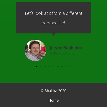
Let’s look at it from a different
Co
perspective!
Jürgen Neuhuber
Co-Director, Shabka
© Shabka 2020
Home