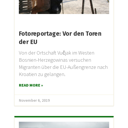
Fotoreportage: Vor den Toren
der EU
Von der Ortschaft Vučjak im Westen
Bosnien-Herzegowinas versuchen
Migranten über die EU-Außengrenze nach
Kroatien zu gelangen.
READ MORE »
November 6, 2019