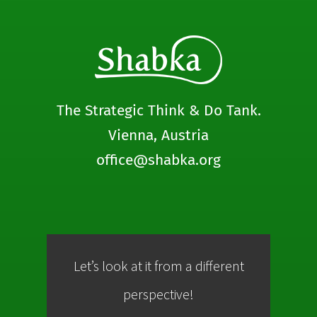
The Strategic Think & Do Tank.
Vienna, Austria
office@shabka.org
Let’s look at it from a different
Co
perspective!