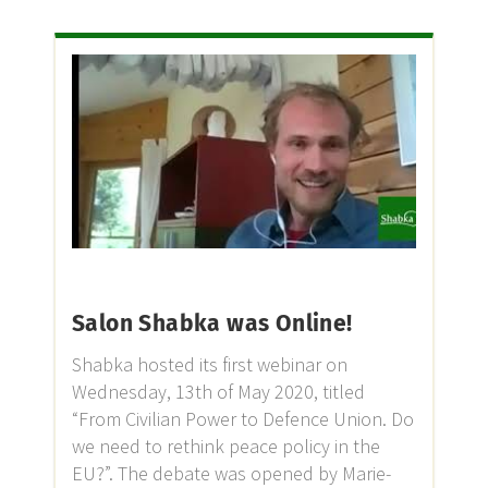
Salon Shabka was Online!
Shabka hosted its first webinar on
Wednesday, 13th of May 2020, titled
“From Civilian Power to Defence Union. Do
we need to rethink peace policy in the
EU?”. The debate was opened by Marie-