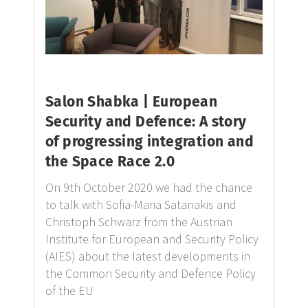
Salon Shabka | European
Security and Defence: A story
of progressing integration and
the Space Race 2.0
On 9th October 2020 we had the chance
to talk with Sofia-Maria Satanakis and
Christoph Schwarz from the Austrian
Institute for European and Security Policy
(AIES) about the latest developments in
the Common Security and Defence Policy
of the EU