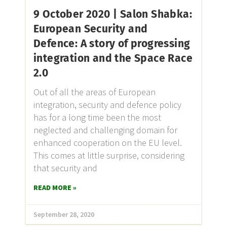
9 October 2020 | Salon Shabka:
European Security and
Defence: A story of progressing
integration and the Space Race
2.0
Out of all the areas of European
integration, security and defence policy
has for a long time been the most
neglected and challenging domain for
enhanced cooperation on the EU level.
This comes at little surprise, considering
that security and
READ MORE »
September 28, 2020