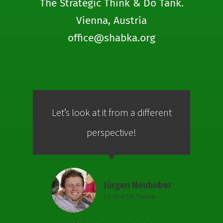
The Strategic Think & Do Tank.
Vienna, Austria
office@shabka.org
Let’s look at it from a different
Co
perspective!
Jürgen Neuhuber
Co-Director, Shabka