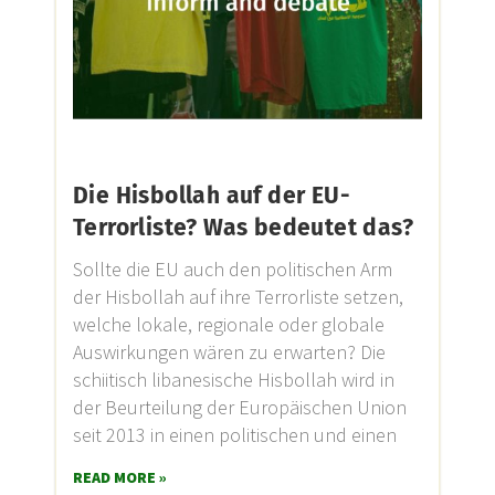
Die Hisbollah auf der EU-
Terrorliste? Was bedeutet das?
Sollte die EU auch den politischen Arm
der Hisbollah auf ihre Terrorliste setzen,
welche lokale, regionale oder globale
Auswirkungen wären zu erwarten? Die
schiitisch libanesische Hisbollah wird in
der Beurteilung der Europäischen Union
seit 2013 in einen politischen und einen
READ MORE »