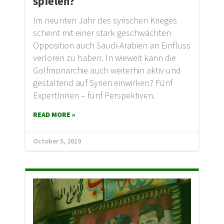
spielen?
Im neunten Jahr des syrischen Krieges
scheint mit einer stark geschwächten
Opposition auch Saudi-Arabien an Einfluss
verloren zu haben. In wieweit kann die
Golfmonarchie auch weiterhin aktiv und
gestaltend auf Syrien einwirken? Fünf
ExpertInnen – fünf Perspektiven.
READ MORE »
October 5, 2019