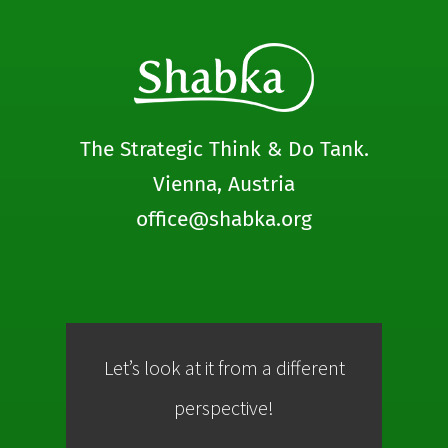
The Strategic Think & Do Tank.
Vienna, Austria
office@shabka.org
Let’s look at it from a different
Co
perspective!