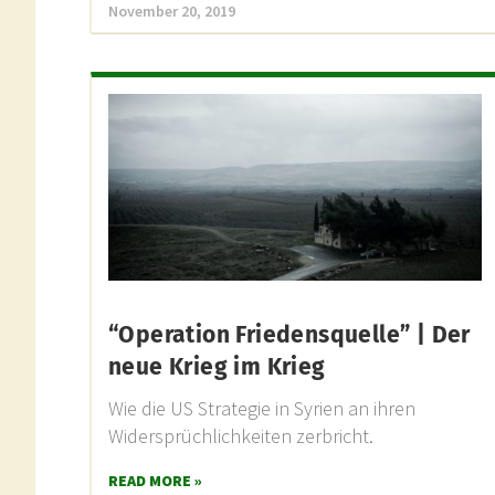
November 20, 2019
“Operation Friedensquelle” | Der
neue Krieg im Krieg
Wie die US Strategie in Syrien an ihren
Widersprüchlichkeiten zerbricht.
READ MORE »