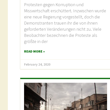
Protesten gegen Korruption und
Misswirtschaft erschüttert. Inzwischen wurde
eine neue Regierung vorgestellt, doch die
Demonstranten trauen ihr die von ihnen
geforderten Veränderungen nicht zu. Viele
Beobachter bezeichnen die Proteste als
größte in der
READ MORE »
February 24, 2020