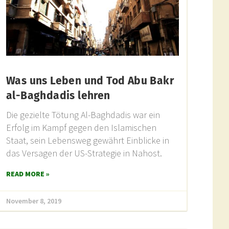
Was uns Leben und Tod Abu Bakr
al-Baghdadis lehren
Die gezielte Tötung Al-Baghdadis war ein
Erfolg im Kampf gegen den Islamischen
Staat, sein Lebensweg gewährt Einblicke in
das Versagen der US-Strategie in Nahost.
READ MORE »
November 8, 2019