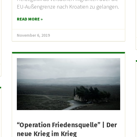
EU-Außengrenze nach Kroatien zu gelangen.
READ MORE »
November 6, 2019
“Operation Friedensquelle” | Der
neue Krieg im Krieg