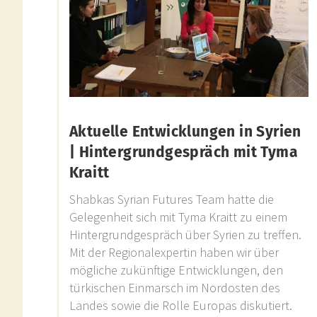
Aktuelle Entwicklungen in Syrien
| Hintergrundgespräch mit Tyma
Kraitt
Shabkas Syrian Futures Team hatte die
Gelegenheit sich mit Tyma Kraitt zu einem
Hintergrundgespräch über Syrien zu treffen.
Mit der Regionalexpertin haben wir über
mögliche zukünftige Entwicklungen, den
türkischen Einmarsch im Nordosten des
Landes sowie die Rolle Europas diskutiert.