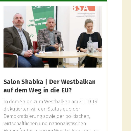
Salon Shabka | Der Westbalkan
auf dem Weg in die EU?
In dem Salon zum Westbalkan am 31.10.19
diskutierten wir den Status quo der
Demokratisierung sowie der politischen,
wirtschaftlichen und nationalistischen
Herausforderungen im Westbalkan, um uns