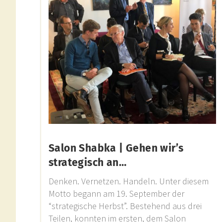
Salon Shabka | Gehen wir’s
strategisch an…
Denken. Vernetzen. Handeln. Unter diesem
Motto begann am 19. September der
“strategische Herbst”. Bestehend aus drei
Teilen, konnten im ersten, dem Salon