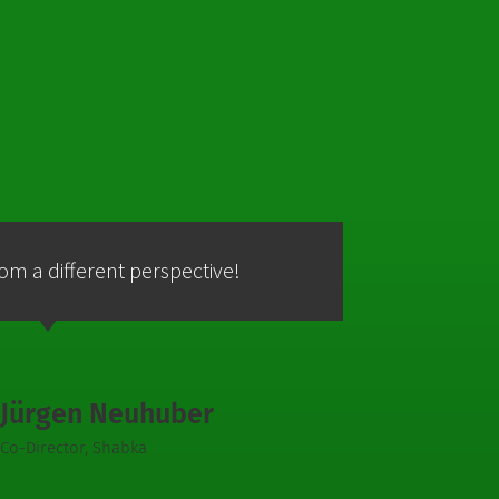
from a different perspective!
C
Jürgen Neuhuber
Co-Director, Shabka