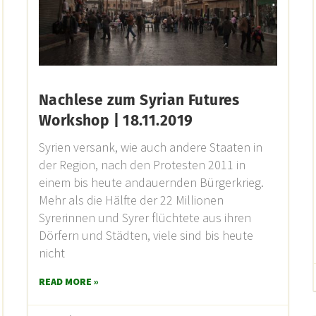
Nachlese zum Syrian Futures
Workshop | 18.11.2019
Syrien versank, wie auch andere Staaten in
der Region, nach den Protesten 2011 in
einem bis heute andauernden Bürgerkrieg.
Mehr als die Hälfte der 22 Millionen
Syrerinnen und Syrer flüchtete aus ihren
Dörfern und Städten, viele sind bis heute
nicht
READ MORE »