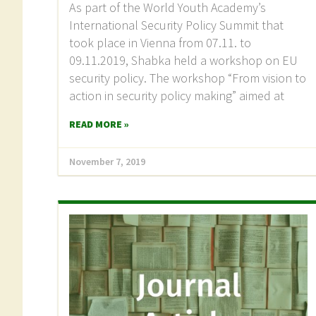
As part of the World Youth Academy’s
International Security Policy Summit that
took place in Vienna from 07.11. to
09.11.2019, Shabka held a workshop on EU
security policy. The workshop “From vision to
action in security policy making” aimed at
READ MORE »
November 7, 2019