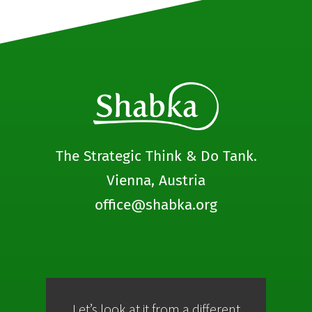
The Strategic Think & Do Tank.
Vienna, Austria
office@shabka.org
Let’s look at it from a different
Co