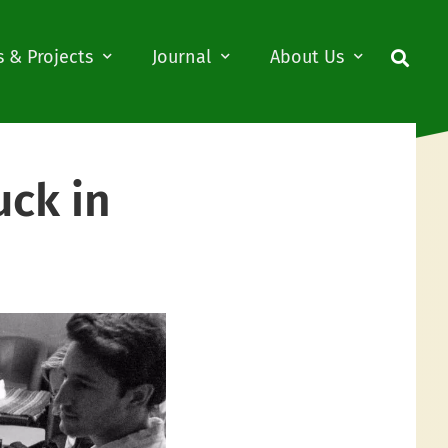
 & Projects
Journal
About Us
uck in