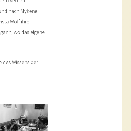
ern verhallt.
 und nach Mykene
sta Wolf ihre
egann, wo das eigene
b des Wissens der