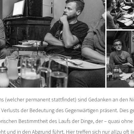
hs (welcher permanent stattfindet) sind Gedanken an den N
erlusts der Bedeutung des Gegenwärtigen präsent. Dies ge
orischen Bestimmtheit des Laufs der Dinge, der – quasi ohne 
t und in den Abgrund führt. Hier treffen sich nur allzu oft li