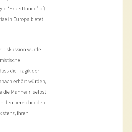
gen “ExpertInnen” oft
rise in Europa bietet
er Diskussion wurde
imistische
ass die Tragik der
emnach erhört würden,
e die Mahnerin selbst
von den herrschenden
istenz, ihren