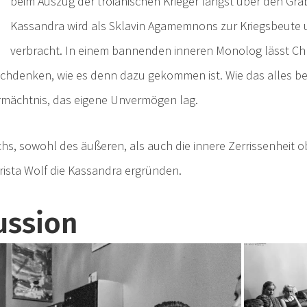
beim Auszug der troianischen Krieger längst über den Gräb
Kassandra wird als Sklavin Agamemnons zur Kriegsbeute
verbracht. In einem bannenden inneren Monolog lässt Chri
chdenken, wie es denn dazu gekommen ist. Wie das alles b
rmächtnis, das eigene Unvermögen lag.
s, sowohl des äußeren, als auch die innere Zerrissenheit o
rista Wolf die Kassandra ergründen.
ussion