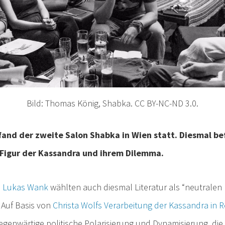
Bild: Thomas König, Shabka. CC BY-NC-ND 3.0.
fand der zweite Salon Shabka in Wien statt. Diesmal be
Figur der Kassandra und ihrem Dilemma.
d
Lukas
Wank
wählten auch diesmal Literatur als “neutralen 
 Auf Basis von
Christa
Wolfs
Verarbeitung
der
Kassandra
in
R
genwärtige politische Polarisierung und Dynamisierung, die 