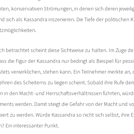
hten, konservativen Strömungen, in denen sich deren jeweili
nd sich als Kassandra inszenieren. Die Tiefe der politischen K
atzmöglichkeiten.
ch betrachtet scheint diese Sichtweise zu halten. Im Zuge d
ss die Figur der Kassandra nur bedingt als Beispiel für pess
stets verwirklichen, stehen kann. Ein Teilnehmer merkte an, d
hren des Scheiterns zu liegen scheint. Sobald ihre Rufe d
n in den Macht- und Herrschaftsverhältnissen führten, würd
hments werden. Damit steigt die Gefahr von der Macht und 
ert zu werden. Würde Kassandra so nicht sich selbst, ihre Ex
? Ein interessanter Punkt.