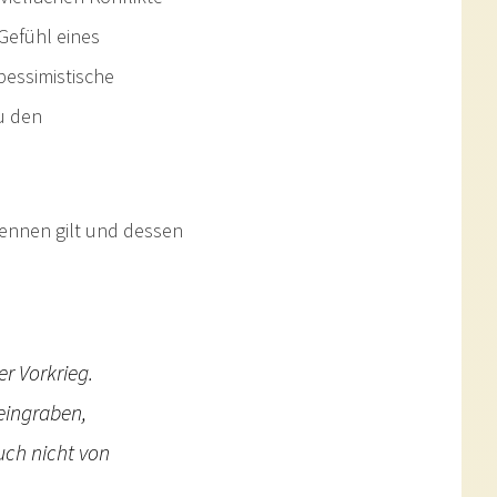
Gefühl eines
pessimistische
u den
kennen gilt und dessen
r Vorkrieg.
 eingraben,
uch nicht von