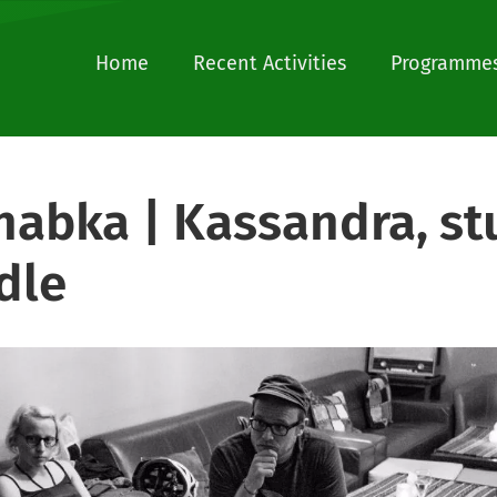
Home
Recent Activities
Programmes
habka | Kassandra, st
dle