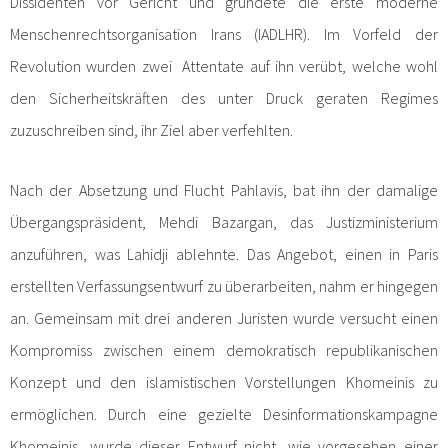
Dissidenten vor Gericht und gründete die erste moderne
Menschenrechtsorganisation Irans (IADLHR). Im Vorfeld der
Revolution wurden zwei Attentate auf ihn verübt, welche wohl
den Sicherheitskräften des unter Druck geraten Regimes
zuzuschreiben sind, ihr Ziel aber verfehlten.
Nach der Absetzung und Flucht Pahlavis, bat ihn der damalige
Übergangspräsident, Mehdi Bazargan, das Justizministerium
anzuführen, was Lahidji ablehnte. Das Angebot, einen in Paris
erstellten Verfassungsentwurf zu überarbeiten, nahm er hingegen
an. Gemeinsam mit drei anderen Juristen wurde versucht einen
Kompromiss zwischen einem demokratisch republikanischen
Konzept und den islamistischen Vorstellungen Khomeinis zu
ermöglichen. Durch eine gezielte Desinformationskampagne
Khomeinis, wurde dieser Entwurf nicht, wie vorgesehen einer