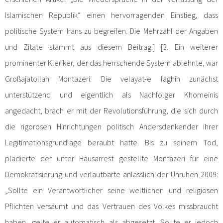
Islamischen Republik“ einen hervorragenden Einstieg, dass
politische System Irans zu begreifen. Die Mehrzahl der Angaben
und Zitate stammt aus diesem Beitrag.] [3. Ein weiterer
prominenter Kleriker, der das herrschende System ablehnte, war
Großajatollah Montazeri. Die velayat-e faghih zunächst
unterstützend und eigentlich als Nachfolger Khomeinis
angedacht, brach er mit der Revolutionsführung, die sich durch
die rigorosen Hinrichtungen politisch Andersdenkender ihrer
Legitimationsgrundlage beraubt hatte. Bis zu seinem Tod,
plädierte der unter Hausarrest gestellte Montazeri für eine
Demokratisierung und verlautbarte anlässlich der Unruhen 2009:
„Sollte ein Verantwortlicher seine weltlichen und religiösen
Pflichten versäumt und das Vertrauen des Volkes missbraucht
haben, gelte er automatisch als abgesetzt. Sollte er jedoch