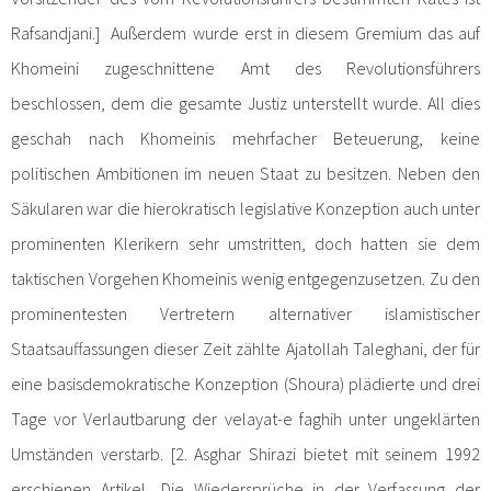
Rafsandjani.] Außerdem wurde erst in diesem Gremium das auf
Khomeini zugeschnittene Amt des Revolutionsführers
beschlossen, dem die gesamte Justiz unterstellt wurde. All dies
geschah nach Khomeinis mehrfacher Beteuerung, keine
politischen Ambitionen im neuen Staat zu besitzen. Neben den
Säkularen war die hierokratisch legislative Konzeption auch unter
prominenten Klerikern sehr umstritten, doch hatten sie dem
taktischen Vorgehen Khomeinis wenig entgegenzusetzen. Zu den
prominentesten Vertretern alternativer islamistischer
Staatsauffassungen dieser Zeit zählte Ajatollah Taleghani, der für
eine basisdemokratische Konzeption (Shoura) plädierte und drei
Tage vor Verlautbarung der velayat-e faghih unter ungeklärten
Umständen verstarb. [2. Asghar Shirazi bietet mit seinem 1992
erschienen Artikel „Die Wiedersprüche in der Verfassung der