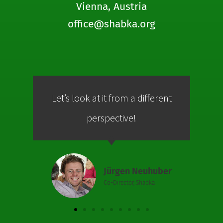
Vienna, Austria
office@shabka.org
Let’s look at it from a different
Co
perspective!
Jürgen Neuhuber
Co-Director, Shabka