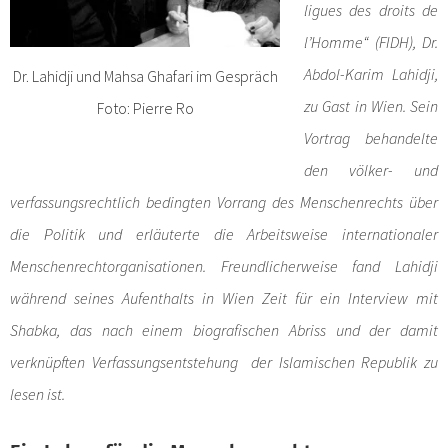
ligues des droits de
l’Homme“ (FIDH), Dr.
Abdol-Karim Lahidji,
Dr. Lahidji und Mahsa Ghafari im Gespräch
zu Gast in Wien. Sein
Foto: Pierre Ro
Vortrag behandelte
den völker- und
verfassungsrechtlich bedingten Vorrang des Menschenrechts über
die Politik und erläuterte die Arbeitsweise internationaler
Menschenrechtorganisationen. Freundlicherweise fand Lahidji
während seines Aufenthalts in Wien Zeit für ein Interview mit
Shabka, das nach einem biografischen Abriss und der damit
verknüpften Verfassungsentstehung der Islamischen Republik zu
lesen ist.