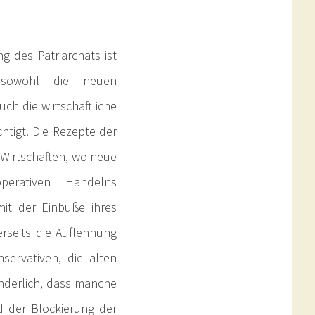
g des Patriarchats ist
d sowohl die neuen
ch die wirtschaftliche
chtigt. Die Rezepte der
n Wirtschaften, wo neue
erativen Handelns
mit der Einbuße ihres
rseits die Auflehnung
servativen, die alten
underlich, dass manche
d der Blockierung der