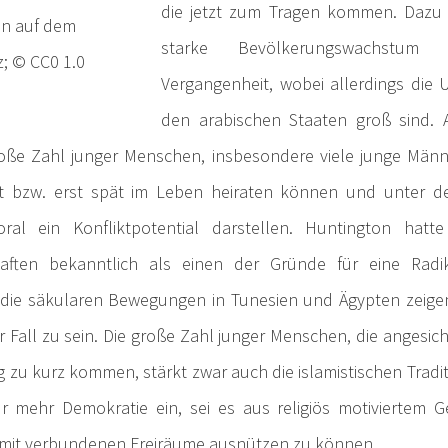
die jetzt zum Tragen kommen. Dazu 
n auf dem
starke Bevölkerungswachstum
; © CC0 1.0
Vergangenheit, wobei allerdings die 
den arabischen Staaten groß sind. A
roße Zahl junger Menschen, insbesondere viele junge Männe
t bzw. erst spät im Leben heiraten können und unter d
oral ein Konfliktpotential darstellen. Huntington hatt
haften bekanntlich als einen der Gründe für eine Radik
die säkularen Bewegungen in Tunesien und Ägypten zeigen
 Fall zu sein. Die große Zahl junger Menschen, die angesich
 zu kurz kommen, stärkt zwar auch die islamistischen Tradit
r mehr Demokratie ein, sei es aus religiös motiviertem G
damit verbundenen Freiräume ausnützen zu können.