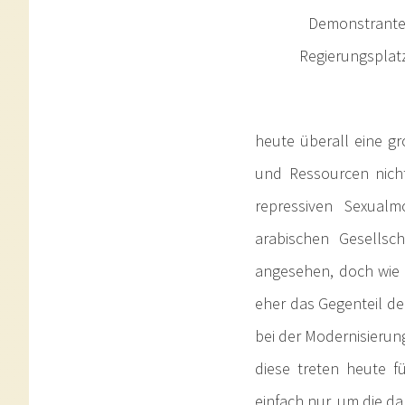
Demonstrante
Regierungsplatz
heute überall eine g
und Ressourcen nich
repressiven Sexualm
arabischen Gesellsc
angesehen, doch wie 
eher das Gegenteil der
bei der Modernisierung
diese treten heute fü
einfach nur, um die 