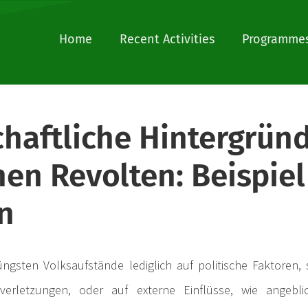
Home
Recent Activities
Programmes
chaftliche Hintergrün
hen Revolten: Beispiel
n
üngsten Volksaufstände lediglich auf politische Faktoren
erletzungen, oder auf externe Einflüsse, wie angebli