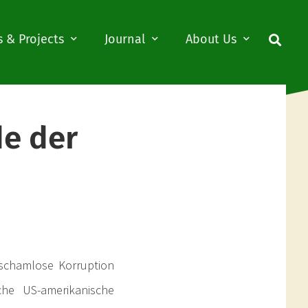
 & Projects
Journal
About Us
de der
, schamlose Korruption
che US-amerikanische