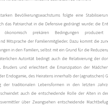
tarken Bevölkerungswachstums folgte eine Stabilisieru
ch das Patriarchat in die Defensive gedrängt wurde: die E
er ökonomisch prekären Bedingungen produziert
nd Mitsprache der Familienmitglieder. Dazu kommt die z
ngen in den Familien, selbst mit ein Grund für die Reduzieru
äterlichen Autorität bedingt auch die Relativierung der d
. Bruders und erleichtert die Emanzipation der Mädche
s der Endogamie, des Heiratens innerhalb der (agnatischen) G
 der traditionalen Lebensformen in den letzten Jahrz
hwindet auch die entscheidende Rolle der Alten in der 
atsvermittler über Zwangsehen entscheidende Machtbefu