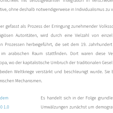
önlichkeit mit selbstgewählter Integration in verschie
ive, ohne deshalb notwendigerweise in Individualismus zu v
hier gefasst als Prozess der Erringung zunehmender Volkss
ligiösen Autoritäten, wird durch eine Vielzahl von einz
en Prozessen herbeigeführt, die seit dem 19. Jahrhundert
 im arabischen Raum stattfinden. Dort waren diese V
ropa, wo der kapitalistische Umbruch der traditionalen Gese
 beiden Weltkriege verstärkt und beschleunigt wurde. Sie
omischen Mechanismen.
Es handelt sich in der Folge grund
Umwälzungen zunächst um demograf