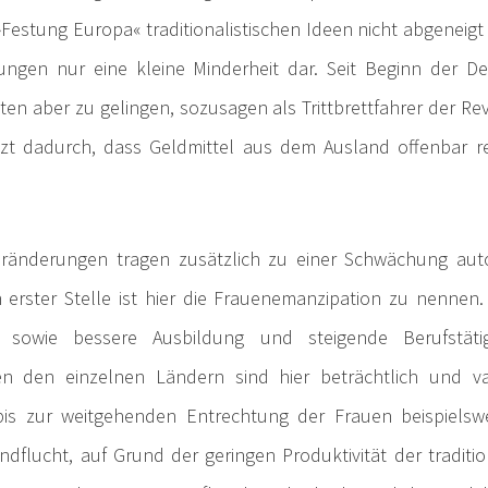
Festung Europa« traditionalistischen Ideen nicht abgeneigt 
ngen nur eine kleine Minderheit dar. Seit Beginn der D
ten aber zu gelingen, sozusagen als Trittbrettfahrer der Re
tzt dadurch, dass Geldmittel aus dem Ausland offenbar re
eränderungen tragen zusätzlich zu einer Schwächung autori
 erster Stelle ist hier die Frauenemanzipation zu nennen.
l sowie bessere Ausbildung und steigende Berufstätig
n den einzelnen Ländern sind hier beträchtlich und va
is zur weitgehenden Entrechtung der Frauen beispielswe
dflucht, auf Grund der geringen Produktivität der traditio