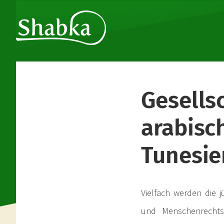
Gesells
arabisc
Tunesie
Vielfach werden die j
und Menschenrechtsv