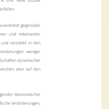
dene und neue soziale
erfallen.
ouveränität gegenüber
elnen und miteinander
 und verstärkt in den
eränderungen weniger
llschaften dynamischer
 beruhen aber auf den
legender ökonomischer
ische Veränderungen,