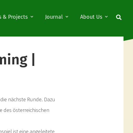
 & Projects
Journal
About Us
ming |
 die nächste Runde. Dazu
 des österreichischen
nspiel ist eine angeleitete