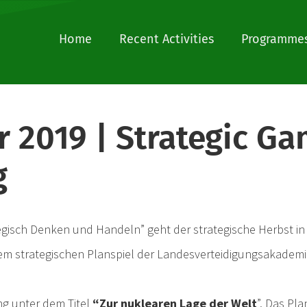
Home
Recent Activities
Programmes
r 2019 | Strategic Ga
g
gisch Denken und Handeln” geht der strategische Herbst in
m strategischen Planspiel der Landesverteidigungsakademie
ng unter dem Titel
“Zur nuklearen Lage der Welt
”. Das Pla