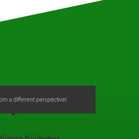
from a different perspective!
C