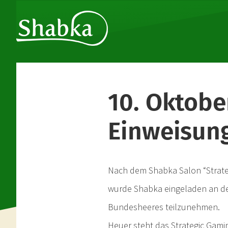
10. Oktobe
Einweisun
Nach dem Shabka Salon “Strate
wurde Shabka eingeladen an de
Bundesheeres teilzunehmen.
Heuer steht das Strategic Gami