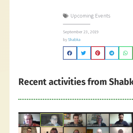
Upcoming Events
September 23, 2019
by
Shabka
Recent activities from Shab